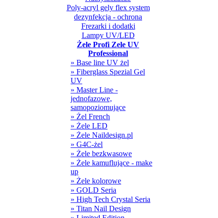
Poly-acryl gely flex system
dezynfekcja - ochrona
Frezarki i dodatki
Lampy UV/LED
Żele Profi Zele UV
Professional
» Base line UV żel
» Fiberglass Spezial Gel
UV
» Master Line -
jednofazowe,
samopoziomujące
» Żel French
» Żele LED
» Żele Naildesign.pl
» G4C-żel
» Żele bezkwasowe
» Żele kamuflujące - make
up
» Żele kolorowe
» GOLD Seria
» High Tech Crystal Seria
» Titan Nail Design
» Limited Edition