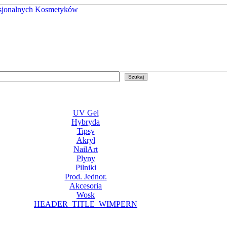
UV Gel
Hybryda
Tipsy
Akryl
NailArt
Plyny
Pilniki
Prod. Jednor.
Akcesoria
Wosk
HEADER_TITLE_WIMPERN