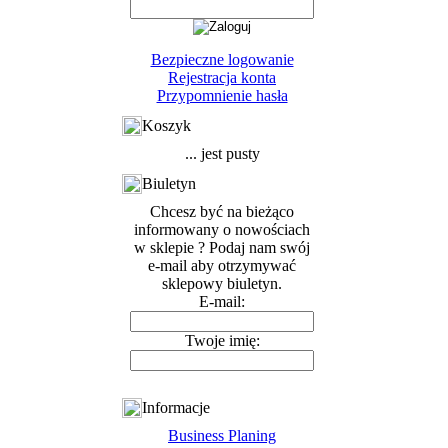
Bezpieczne logowanie
Rejestracja konta
Przypomnienie hasła
Koszyk
... jest pusty
Biuletyn
Chcesz być na bieżąco
informowany o nowościach
w sklepie ? Podaj nam swój
e-mail aby otrzymywać
sklepowy biuletyn.
E-mail:
Twoje imię:
Informacje
Business Planing