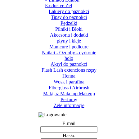
Exclusive Żel
Lakiery do paznokci
Tipsy do paznokci
Pędzelki
Pilniki i Bloki
Akcesoria i dodatki
płyny i kleje
Manicure i pedicure
Nailart - Ozdoby - cyrkonie
holo
Akryl do paznokci
Flash Lash extencions rzęsy
Henna
Wosk i parafina
Fiberglass i Airbrush
Makijaż Make up Makeup
Perfumy
Żele informacje
Logowanie
E-mail
Hasło: