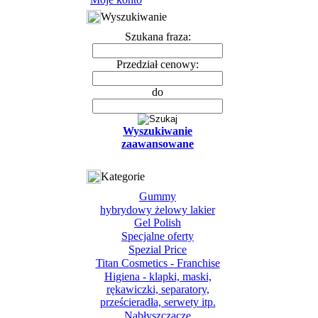
Wyszukiwanie
Szukana fraza:
Przedział cenowy:
do
Wyszukiwanie
zaawansowane
Kategorie
Gummy
hybrydowy żelowy lakier
Gel Polish
Specjalne oferty
Spezial Price
Titan Cosmetics - Franchise
Higiena - klapki, maski,
rękawiczki, separatory,
prześcieradła, serwety itp.
Nabłyszczacze