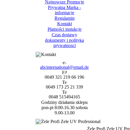
Najnowsze Promocje
Prywatna Marka -
informacje
Regulamin
Kontakt
Płatności instukcje
Czas dostawy
dokumenty i polityka
prywatnosci
Kontakt
abcinternational@email.de
0049 321 219 66 196
0049 173 25 21 339
0048 515494165
Godziny działania sklepu
pon-pt 8:00-16.30 sobota
9.00-13.00
Żele Profi Zele UV Professional
Żele Profi Zele UV Pro