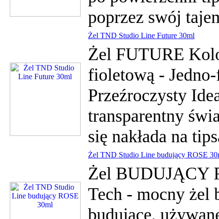
poprzez swój taje
Żel TND Studio Line Future 30ml
Żel FUTURE Kolor
fioletową - Jedno-
Przeźroczysty Ide
transparentny świa
się nakłada na tips
Żel TND Studio Line budujący ROSE 30
Żel BUDUJĄCY RO
Tech - mocny żel
budujące, używane