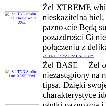
Żel XTREME whi
nieskazitelna biel,
paznokcie Będą sup
pozazdrości Ci ni
połączeniu z deli
Żel TND Studio Line BASE 30ml
Żel BASE Żel o ko
niezastąpiony na n
tipsa. Dzięki swoj
charakterystyce id
płytki paznokcia i 