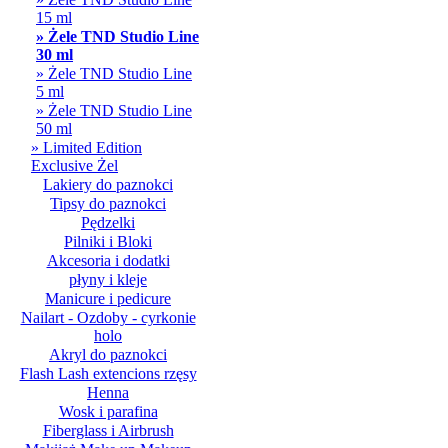
15 ml
» Żele TND Studio Line
30 ml
» Żele TND Studio Line
5 ml
» Żele TND Studio Line
50 ml
» Limited Edition
Exclusive Żel
Lakiery do paznokci
Tipsy do paznokci
Pędzelki
Pilniki i Bloki
Akcesoria i dodatki
płyny i kleje
Manicure i pedicure
Nailart - Ozdoby - cyrkonie
holo
Akryl do paznokci
Flash Lash extencions rzęsy
Henna
Wosk i parafina
Fiberglass i Airbrush