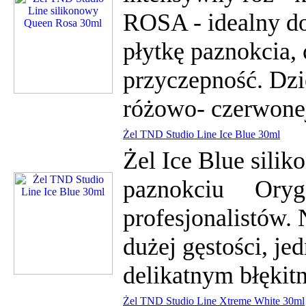
ROSA - idealny do
płytkę paznokcia, 
przyczepność. Dzi
różowo- czerwonej
Żel TND Studio Line Ice Blue 30ml
Żel Ice Blue silik
paznokciu Orygin
profesjonalistów. 
dużej gęstości, je
delikatnym błękit
Żel TND Studio Line Xtreme White 30ml