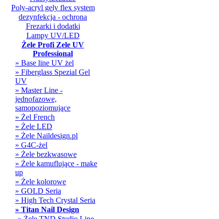
Poly-acryl gely flex system
dezynfekcja - ochrona
Frezarki i dodatki
Lampy UV/LED
Żele Profi Zele UV
Professional
» Base line UV żel
» Fiberglass Spezial Gel
UV
» Master Line -
jednofazowe,
samopoziomujące
» Żel French
» Żele LED
» Żele Naildesign.pl
» G4C-żel
» Żele bezkwasowe
» Żele kamuflujące - make
up
» Żele kolorowe
» GOLD Seria
» High Tech Crystal Seria
» Titan Nail Design
» Żele TND Studio Line