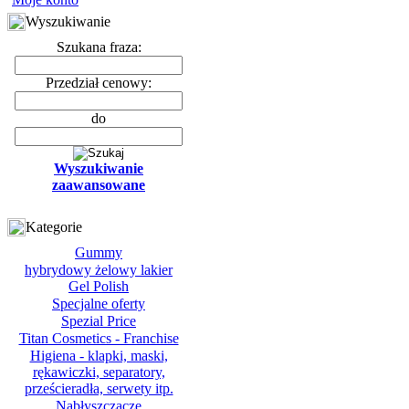
Wyszukiwanie
Szukana fraza:
Przedział cenowy:
do
Wyszukiwanie
zaawansowane
Kategorie
Gummy
hybrydowy żelowy lakier
Gel Polish
Specjalne oferty
Spezial Price
Titan Cosmetics - Franchise
Higiena - klapki, maski,
rękawiczki, separatory,
prześcieradła, serwety itp.
Nabłyszczacze