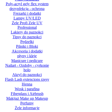
Poly-acryl gely flex system
dezynfekcja - ochrona
Frezarki i dodatki
Lampy UV/LED
Żele Profi Zele UV
Professional
Lakiery do paznokci
Tipsy do paznokci
Pędzelki
Pilniki i Bloki
Akcesoria i dodatki
płyny i kleje
Manicure i pedicure
Nailart - Ozdoby - cyrkonie
holo
Akryl do paznokci
Flash Lash extencions rzęsy
Henna
Wosk i parafina
Fiberglass i Airbrush
Makijaż Make up Makeup
Perfumy
Żele informacje