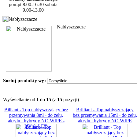
pon-pt 8:00-16.30 sobota
9.00-13.00
Nabłyszczacze
Nabłyszczacze
Sortuj produkty wg:
Wyświetlanie od
1
do
15
(z
15
pozycji)
Billiant - Top nabłyszczający bez
Brilliant - Top nabłyszczający
przemywania 8ml - do żelu,
bez przemywania 15ml - do żelu,
akrylu i hybrydy NO WIPE -
akrylu i hybrydy NO WIPE
UV & LED