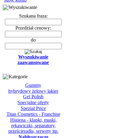
Wyszukiwanie
Szukana fraza:
Przedział cenowy:
do
Wyszukiwanie
zaawansowane
Kategorie
Gummy
hybrydowy żelowy lakier
Gel Polish
Specjalne oferty
Spezial Price
Titan Cosmetics - Franchise
Higiena - klapki, maski,
rękawiczki, separatory,
prześcieradła, serwety itp.
Nabłyszczacze