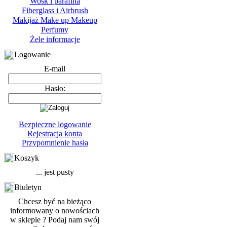
Wosk i parafina
Fiberglass i Airbrush
Makijaż Make up Makeup
Perfumy
Żele informacje
Logowanie
E-mail
Hasło:
Bezpieczne logowanie
Rejestracja konta
Przypomnienie hasła
Koszyk
... jest pusty
Biuletyn
Chcesz być na bieżąco
informowany o nowościach
w sklepie ? Podaj nam swój