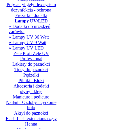
Poly-acryl gely flex system
dezynfekcja - ochrona
Frezarki i dodatki
Lampy UV/LED
» Dodatki do urządzeń
żarówka
» Lampy UV 36 Watt
» Lampy UV 9 Watt
» Lampy UV LED
Żele Profi Zele UV
Professional
Lakiery do paznokci
Tipsy do paznokci
Pędzelki
Pilniki i Bloki
Akcesoria i dodatki
płyny i kleje
Manicure i pedicure
Nailart - Ozdoby - cyrkonie
holo
Akryl do paznokci
Flash Lash extencions rzęsy
Henna