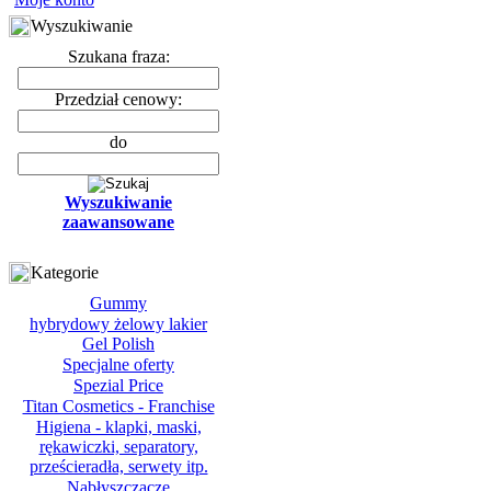
Wyszukiwanie
Szukana fraza:
Przedział cenowy:
do
Wyszukiwanie
zaawansowane
Kategorie
Gummy
hybrydowy żelowy lakier
Gel Polish
Specjalne oferty
Spezial Price
Titan Cosmetics - Franchise
Higiena - klapki, maski,
rękawiczki, separatory,
prześcieradła, serwety itp.
Nabłyszczacze