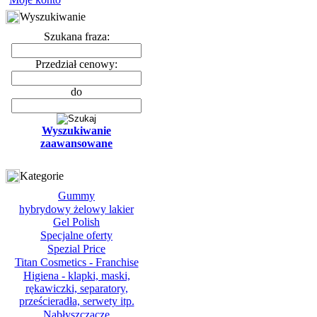
Wyszukiwanie
Szukana fraza:
Przedział cenowy:
do
Wyszukiwanie
zaawansowane
Kategorie
Gummy
hybrydowy żelowy lakier
Gel Polish
Specjalne oferty
Spezial Price
Titan Cosmetics - Franchise
Higiena - klapki, maski,
rękawiczki, separatory,
prześcieradła, serwety itp.
Nabłyszczacze