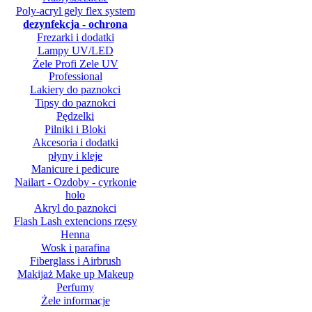
Poly-acryl gely flex system
dezynfekcja - ochrona
Frezarki i dodatki
Lampy UV/LED
Żele Profi Zele UV
Professional
Lakiery do paznokci
Tipsy do paznokci
Pędzelki
Pilniki i Bloki
Akcesoria i dodatki
płyny i kleje
Manicure i pedicure
Nailart - Ozdoby - cyrkonie
holo
Akryl do paznokci
Flash Lash extencions rzęsy
Henna
Wosk i parafina
Fiberglass i Airbrush
Makijaż Make up Makeup
Perfumy
Żele informacje