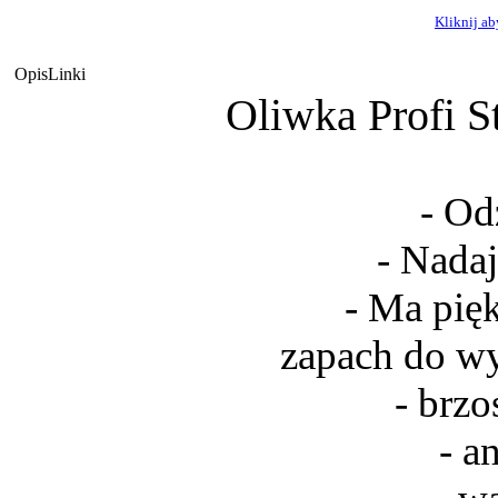
Kliknij a
Opis
Linki
Oliwka Profi S
- Od
- Nadaj
- Ma pię
zapach do wy
- brzo
- a