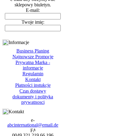
sklepowy biuletyn.
E-mail:
Twoje imię:
Informacje
Business Planing
Najnowsze Promocje
Prywatna Marka -
informacje
Regulamin
Kontakt
Płatności instukcje
Czas dostawy
dokumenty i polityka
prywatnosci
Kontakt
abcinternational@email.de
0049 321 219 66 196