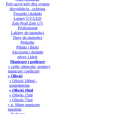
Poly-acryl gely flex system
dezynfekcja - ochrona
Frezarki i dodatki
Lampy UV/LED
Żele Profi Zele UV
Professional
Lakiery do paznokci
Tipsy do paznokci
Pędzelki
Pilniki i Bloki
Akcesoria i dodatki
płyny i kleje
Manicure i pedicure
» cążki, miseczki, zestawy
manicure i pedicure
» Oliwki
» Oliwki 100ml -
uzupełnienia
» Oliwki 10ml
» Oliwki 15ml
» Oliwki 75ml
» p. Shine manicure
japoński