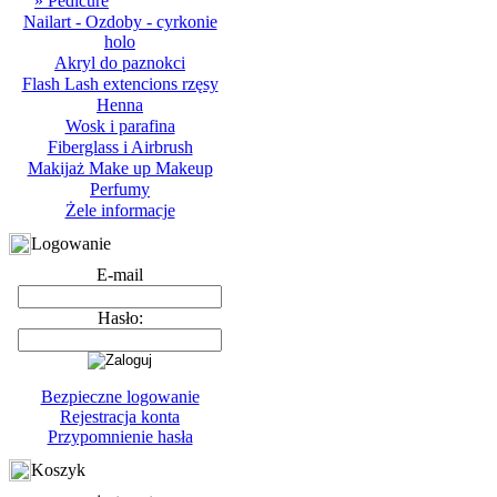
» Pedicure
Nailart - Ozdoby - cyrkonie
holo
Akryl do paznokci
Flash Lash extencions rzęsy
Henna
Wosk i parafina
Fiberglass i Airbrush
Makijaż Make up Makeup
Perfumy
Żele informacje
Logowanie
E-mail
Hasło:
Bezpieczne logowanie
Rejestracja konta
Przypomnienie hasła
Koszyk