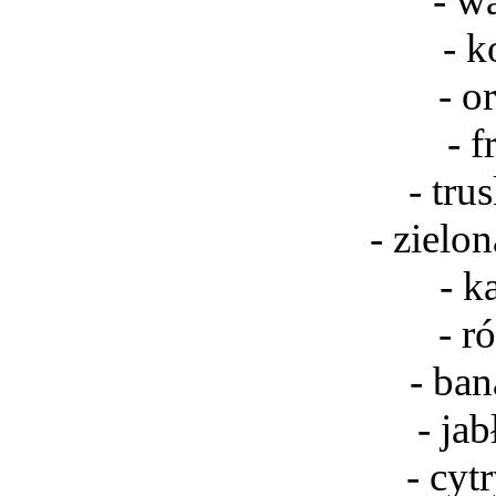
- w
- k
- o
- f
- tru
- zielo
- k
- r
- ba
- ja
- cyt