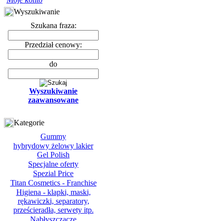
Wyszukiwanie
Szukana fraza:
Przedział cenowy:
do
Wyszukiwanie
zaawansowane
Kategorie
Gummy
hybrydowy żelowy lakier
Gel Polish
Specjalne oferty
Spezial Price
Titan Cosmetics - Franchise
Higiena - klapki, maski,
rękawiczki, separatory,
prześcieradła, serwety itp.
Nabłyszczacze